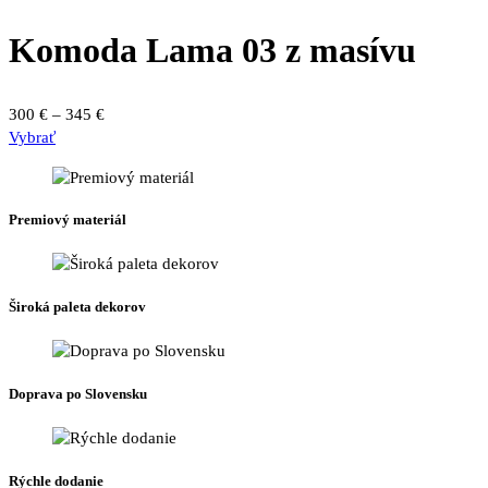
Komoda Lama 03 z masívu
Price
300
€
–
345
€
Tento
range:
Vybrať
produkt
300 €
má
through
viacero
345 €
Premiový materiál
variantov.
Možnosti
si
môžete
Široká paleta dekorov
vybrať
na
stránke
produktu.
Doprava po Slovensku
Rýchle dodanie