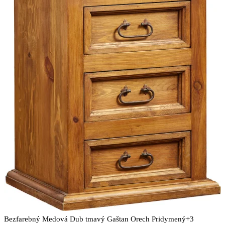
Možnosti
si
môžete
vybrať
na
stránke
produktu.
Bezfarebný
Medová
Dub tmavý
Gaštan
Orech
Pridymený
+3