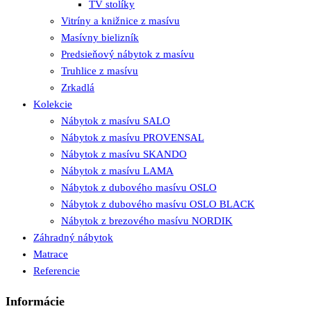
TV stolíky
Vitríny a knižnice z masívu
Masívny bielizník
Predsieňový nábytok z masívu
Truhlice z masívu
Zrkadlá
Kolekcie
Nábytok z masívu SALO
Nábytok z masívu PROVENSAL
Nábytok z masívu SKANDO
Nábytok z masívu LAMA
Nábytok z dubového masívu OSLO
Nábytok z dubového masívu OSLO BLACK
Nábytok z brezového masívu NORDIK
Záhradný nábytok
Matrace
Referencie
Informácie