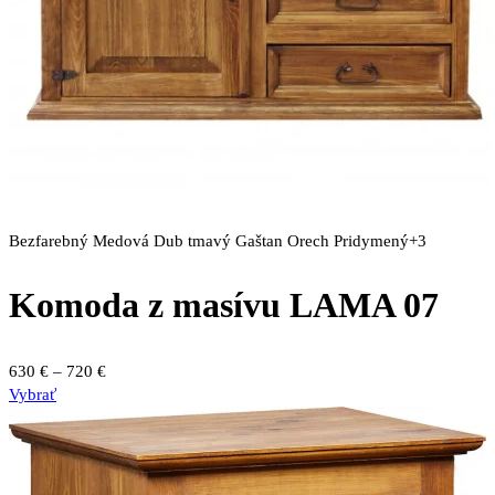
Bezfarebný
Medová
Dub tmavý
Gaštan
Orech
Pridymený
+3
Komoda z masívu LAMA 07
Price
630
€
–
720
€
Tento
range:
Vybrať
produkt
630 €
má
through
viacero
720 €
variantov.