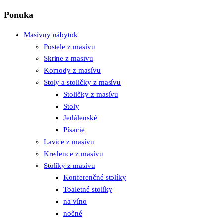
Ponuka
Masívny nábytok
Postele z masívu
Skrine z masívu
Komody z masívu
Stoly a stoličky z masívu
Stoličky z masívu
Stoly
Jedálenské
Písacie
Lavice z masívu
Kredence z masívu
Stolíky z masívu
Konferenčné stolíky
Toaletné stolíky
na víno
nočné