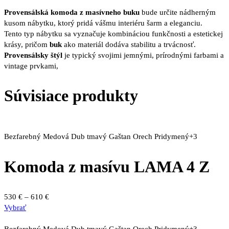
Provensálská komoda z masívneho buku
bude určite nádherným
kusom nábytku, ktorý pridá vášmu interiéru šarm a eleganciu.
Tento typ nábytku sa vyznačuje kombináciou funkčnosti a estetickej
krásy, pričom
buk
ako materiál dodáva stabilitu a trvácnosť.
Provensálsky štýl
je typický svojimi jemnými, prírodnými farbami a
vintage prvkami,
Súvisiace produkty
Bezfarebný
Medová
Dub tmavý
Gaštan
Orech
Pridymený
+3
Komoda z masívu LAMA 4 Z
Price
530
€
–
610
€
Tento
range:
Vybrať
produkt
530 €
má
through