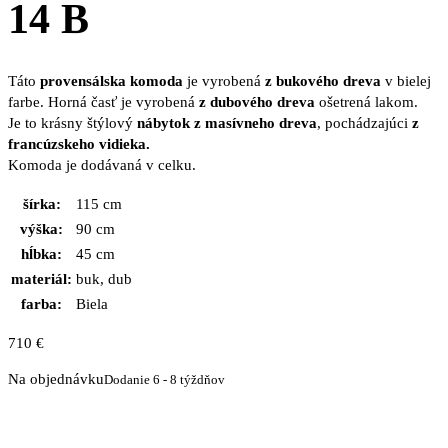
14 B
Táto
provensálska komoda
je vyrobená
z bukového dreva
v bielej
farbe. Horná časť je vyrobená
z dubového dreva
ošetrená lakom.
Je to krásny štýlový
nábytok z masívneho dreva
, pochádzajúci
z
francúzskeho vidieka.
Komoda je dodávaná v celku.
šírka:
115 cm
výška:
90 cm
hĺbka:
45 cm
materiál:
buk, dub
farba:
Biela
710
€
Na objednávku
Dodanie 6 - 8 týždňov