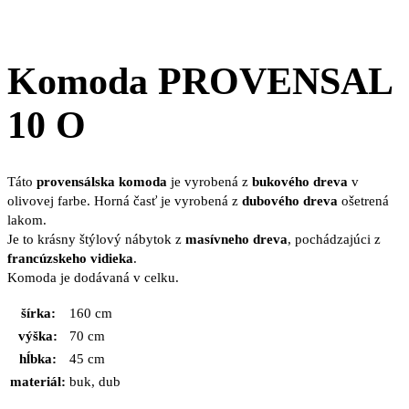
Komoda PROVENSAL
10 O
Táto
provensálska komoda
je vyrobená z
bukového dreva
v
olivovej farbe. Horná časť je vyrobená z
dubového dreva
ošetrená
lakom.
Je to krásny štýlový nábytok z
masívneho dreva
, pochádzajúci z
francúzskeho vidieka
.
Komoda je dodávaná v celku.
šírka:
160 cm
výška:
70 cm
hĺbka:
45 cm
materiál:
buk, dub