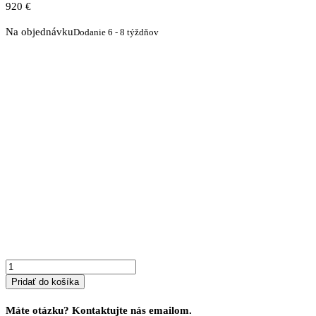
920
€
Na objednávku
Dodanie 6 - 8 týždňov
množstvo
Komoda
PROVENSAL
10
O
Pridať do košíka
Máte otázku? Kontaktujte nás emailom.