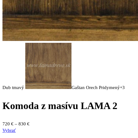
Dub tmavý
Gaštan
Orech
Pridymený
+3
Komoda z masívu LAMA 2
Price
720
€
–
830
€
Tento
range:
Vybrať
produkt
720 €