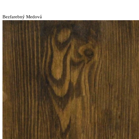
Bezfarebný
Medová