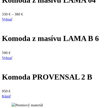
Komoda z masívu LAMA 04
Price
330
€
–
380
€
Tento
range:
Vybrať
produkt
330 €
má
through
viacero
380 €
Komoda z masívu LAMA B 6
variantov.
Možnosti
si
590
€
môžete
Vybrať
vybrať
na
stránke
produktu.
Komoda PROVENSAL 2 B
950
€
Kúpiť