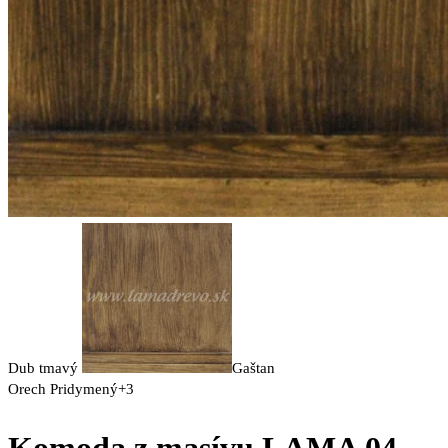
Dub tmavý
Gaštan
Orech
Pridymený
+3