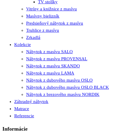
TV stolíky
Vitríny a knižnice z masívu
Masívny bielizník
Predsieňový nábytok z masívu
Truhlice z masívu
Zrkadlá
Kolekcie
Nábytok z masívu SALO
Nábytok z masívu PROVENSAL
Nábytok z masívu SKANDO
Nábytok z masívu LAMA
Nábytok z dubového masívu OSLO
Nábytok z dubového masívu OSLO BLACK
Nábytok z brezového masívu NORDIK
Záhradný nábytok
Matrace
Referencie
Informácie