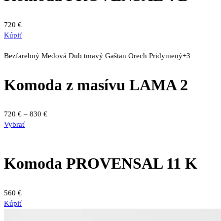
720
€
Kúpiť
Bezfarebný
Medová
Dub tmavý
Gaštan
Orech
Pridymený
+3
Komoda z masívu LAMA 2
Price
720
€
–
830
€
Tento
range:
Vybrať
produkt
720 €
má
through
viacero
830 €
Komoda PROVENSAL 11 K
variantov.
Možnosti
si
560
€
môžete
Kúpiť
vybrať
na