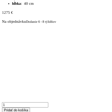
hĺbka
: 40 cm
1275
€
Na objednávku
Dodanie 6 - 8 týždňov
množstvo
Komoda
OSLO
z
masívneho
dubu
K3
Pridať do košíka