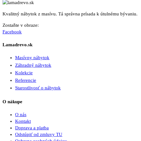
Kvalitný nábytok z masívu. Tá správna prísada k útulnému bývaniu.
Zostaňte v obraze:
Facebook
Lamadrevo.sk
Masívny nábytok
Záhradný nábytok
Kolekcie
Referencie
Starostlivosť o nábytok
O nákupe
O nás
Kontakt
Doprava a platba
Odstúpiť od zmluvy TU