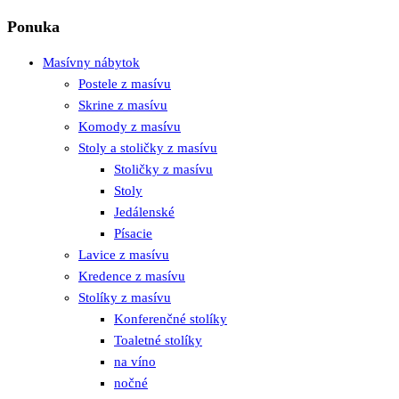
Ponuka
Masívny nábytok
Postele z masívu
Skrine z masívu
Komody z masívu
Stoly a stoličky z masívu
Stoličky z masívu
Stoly
Jedálenské
Písacie
Lavice z masívu
Kredence z masívu
Stolíky z masívu
Konferenčné stolíky
Toaletné stolíky
na víno
nočné