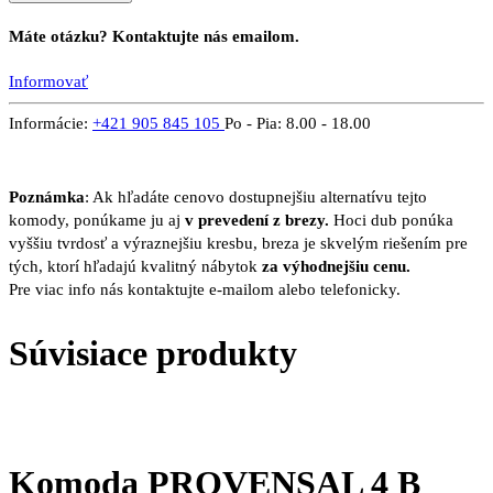
Máte otázku? Kontaktujte nás emailom.
Informovať
Informácie:
+421 905 845 105
Po - Pia: 8.00 - 18.00
Poznámka
: Ak hľadáte cenovo dostupnejšiu alternatívu tejto
komody, ponúkame ju aj
v prevedení z brezy.
Hoci dub ponúka
vyššiu tvrdosť a výraznejšiu kresbu, breza je skvelým riešením pre
tých, ktorí hľadajú kvalitný nábytok
za výhodnejšiu cenu.
Pre viac info nás kontaktujte e-mailom alebo telefonicky.
Súvisiace produkty
Komoda PROVENSAL 4 B