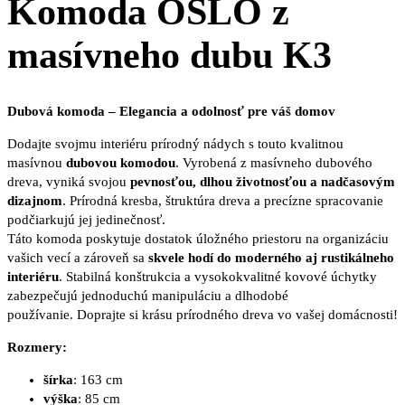
Komoda OSLO z
masívneho dubu K3
Dubová komoda – Elegancia a odolnosť pre váš domov
Dodajte svojmu interiéru prírodný nádych s touto kvalitnou
masívnou
dubovou komodou
. Vyrobená z masívneho dubového
dreva, vyniká svojou
pevnosťou, dlhou životnosťou a nadčasovým
dizajnom
. Prírodná kresba, štruktúra dreva a precízne spracovanie
podčiarkujú jej jedinečnosť.
Táto komoda poskytuje dostatok úložného priestoru na organizáciu
vašich vecí a zároveň sa
skvele hodí do moderného aj rustikálneho
interiéru
. Stabilná konštrukcia a vysokokvalitné kovové úchytky
zabezpečujú jednoduchú manipuláciu a dlhodobé
používanie. Doprajte si krásu prírodného dreva vo vašej domácnosti!
Rozmery:
šírka
: 163 cm
výška
: 85 cm