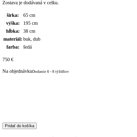
Zostava je dodávaná v celku.
šírka:
65 cm
výška:
195 cm
hĺbka:
38 cm
materiál:
buk, dub
farba:
šedá
750
€
Na objednávku
Dodanie 6 - 8 týždňov
Pridať do košíka