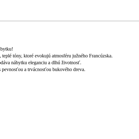
ábytku!
, teplé tóny, ktoré evokujú atmosféru južného Francúzska.
odáva nábytku eleganciu a dlhú životnosť.
s pevnosťou a trvácnosťou bukového dreva.