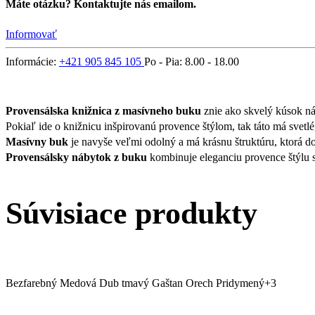
Máte otázku? Kontaktujte nás emailom.
Informovať
Informácie:
+421 905 845 105
Po - Pia: 8.00 - 18.00
Provensálska knižnica z masívneho buku
znie ako skvelý kúsok n
Pokiaľ ide o knižnicu inšpirovanú provence štýlom, tak táto má svetlé
Masívny buk
je navyše veľmi odolný a má krásnu štruktúru, ktorá d
Provensálsky nábytok z buku
kombinuje eleganciu provence štýlu 
Súvisiace produkty
Bezfarebný
Medová
Dub tmavý
Gaštan
Orech
Pridymený
+3