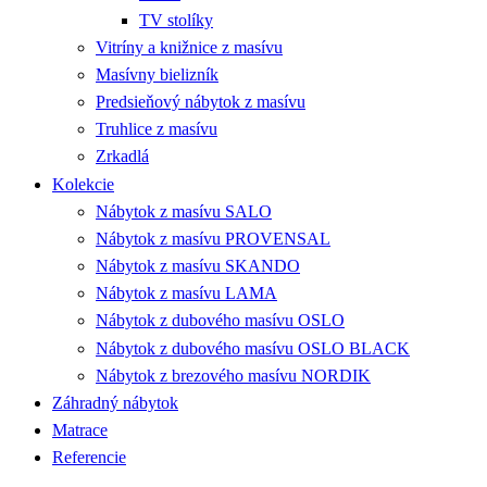
TV stolíky
Vitríny a knižnice z masívu
Masívny bielizník
Predsieňový nábytok z masívu
Truhlice z masívu
Zrkadlá
Kolekcie
Nábytok z masívu SALO
Nábytok z masívu PROVENSAL
Nábytok z masívu SKANDO
Nábytok z masívu LAMA
Nábytok z dubového masívu OSLO
Nábytok z dubového masívu OSLO BLACK
Nábytok z brezového masívu NORDIK
Záhradný nábytok
Matrace
Referencie