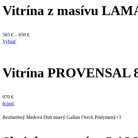
Vitrína z masívu LAM
Price
565
€
–
650
€
Tento
range:
Vybrať
produkt
565 €
má
through
viacero
650 €
Vitrína PROVENSAL 
variantov.
Možnosti
si
môžete
vybrať
970
€
na
Kúpiť
stránke
produktu.
Bezfarebný
Medová
Dub tmavý
Gaštan
Orech
Pridymený
+3