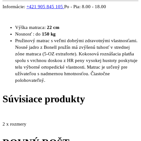
Informácie:
+421 905 845 105
Po - Pia: 8.00 - 18.00
Výška matraca:
22 cm
Nosnosť : do
150 kg
Pružinový matrac s veľmi dobrými zdravotnými vlastnosťami.
Nosné jadro z Bonell pružín má zvýšenú tuhosť v strednej
zóne matraca (5-OZ extraforte). Kokosová roznášacia platňa
spolu s vrchnou doskou z HR peny vysokej hustoty poskytuje
telu výborné ortopedické vlastnosti. Matrac je určený pre
užívateľou s nadmernou hmotnosťou. Čiastočne
polohovateľný.
Súvisiace produkty
2 x rozmery