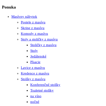
Ponuka
Masívny nábytok
Postele z masívu
Skrine z masívu
Komody z masívu
Stoly a stoličky z masívu
Stoličky z masívu
Stoly
Jedálenské
Písacie
Lavice z masívu
Kredence z masívu
Stolíky z masívu
Konferenčné stolíky
Toaletné stolíky
na víno
nočné