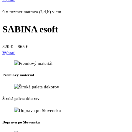
na
produkt
245 €
stránke
má
through
9 x rozmer matraca (š,d,h) v cm
produktu.
viacero
600 €
variantov.
SABINA esoft
Možnosti
si
môžete
Price
320
€
–
865
€
vybrať
Tento
range:
Vybrať
na
produkt
320 €
stránke
má
through
produktu.
viacero
865 €
Premiový materiál
variantov.
Možnosti
si
môžete
Široká paleta dekorov
vybrať
na
stránke
produktu.
Doprava po Slovensku