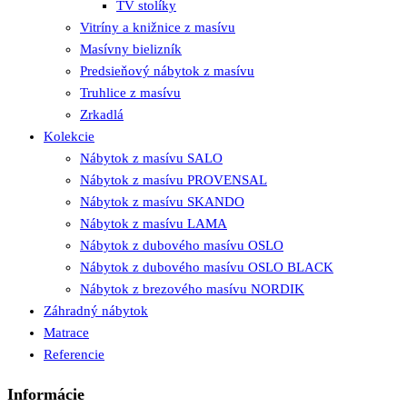
TV stolíky
Vitríny a knižnice z masívu
Masívny bielizník
Predsieňový nábytok z masívu
Truhlice z masívu
Zrkadlá
Kolekcie
Nábytok z masívu SALO
Nábytok z masívu PROVENSAL
Nábytok z masívu SKANDO
Nábytok z masívu LAMA
Nábytok z dubového masívu OSLO
Nábytok z dubového masívu OSLO BLACK
Nábytok z brezového masívu NORDIK
Záhradný nábytok
Matrace
Referencie
Informácie