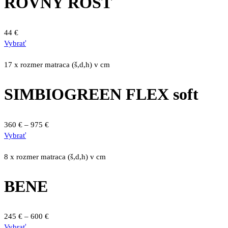
ROVNÝ ROŠT
44
€
Tento
Vybrať
produkt
má
17 x rozmer matraca (š,d,h) v cm
viacero
variantov.
SIMBIOGREEN FLEX soft
Možnosti
si
môžete
Price
360
€
–
975
€
vybrať
Tento
range:
Vybrať
na
produkt
360 €
stránke
má
through
8 x rozmer matraca (š,d,h) v cm
produktu.
viacero
975 €
variantov.
BENE
Možnosti
si
môžete
Price
245
€
–
600
€
vybrať
Tento
range:
Vybrať