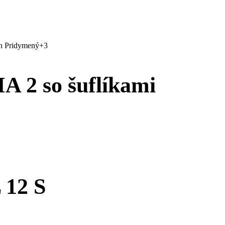
h
Pridymený
+3
 2 so šuflíkami
12 S