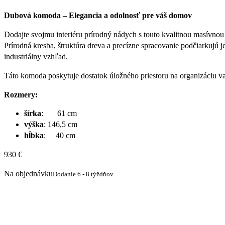
Dubová komoda – Elegancia a odolnosť pre váš domov
Dodajte svojmu interiéru prírodný nádych s touto kvalitnou masívno
Prírodná kresba, štruktúra dreva a precízne spracovanie podčiarkujú j
industriálny vzhľad.
Táto komoda poskytuje dostatok úložného priestoru na organizáciu va
Rozmery:
šírka
: 61 cm
výška
: 146,5 cm
hĺbka
: 40 cm
930
€
Na objednávku
Dodanie 6 - 8 týždňov