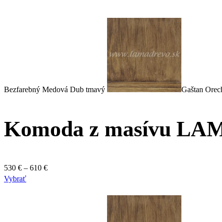
Bezfarebný
Medová
Dub tmavý
Gaštan
Orec
Komoda z masívu LAM
Price
530
€
–
610
€
Tento
range:
Vybrať
produkt
530 €
má
through
viacero
610 €
variantov.