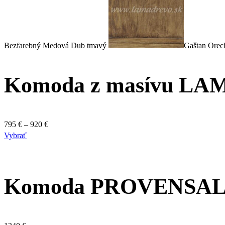
Možnosti
si
môžete
vybrať
Bezfarebný
Medová
Dub tmavý
Gaštan
Orec
na
stránke
Komoda z masívu LAMA
produktu.
Price
795
€
–
920
€
Tento
range:
Vybrať
produkt
795 €
má
through
viacero
920 €
Komoda PROVENSAL 
variantov.
Možnosti
si
môžete
vybrať