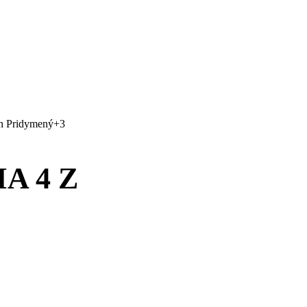
h
Pridymený
+3
A 4 Z