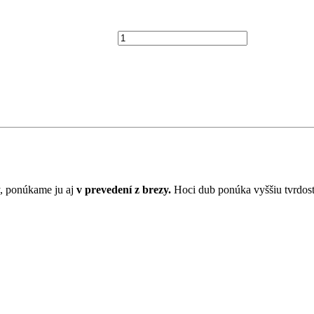
BLACK
6
y, ponúkame ju aj
v prevedení z brezy.
Hoci dub ponúka vyššiu tvrdosť 