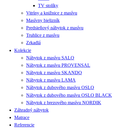
TV stolíky
Vitríny a knižnice z masívu
Masívny bielizník
Predsieňový nábytok z masívu
Truhlice z masívu
Zrkadlá
Kolekcie
Nábytok z masívu SALO
Nábytok z masívu PROVENSAL
Nábytok z masívu SKANDO
Nábytok z masívu LAMA
Nábytok z dubového masívu OSLO
Nábytok z dubového masívu OSLO BLACK
Nábytok z brezového masívu NORDIK
Záhradný nábytok
Matrace
Referencie