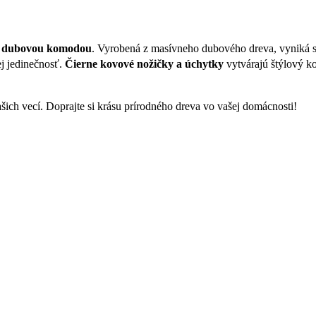
u
dubovou komodou
. Vyrobená z masívneho dubového dreva, vyniká 
ej jedinečnosť.
Čierne kovové nožičky a úchytky
vytvárajú štýlový k
šich vecí. Doprajte si krásu prírodného dreva vo vašej domácnosti!
množstvo
Dubová
komoda
OSLO